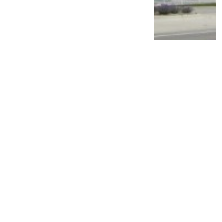
PT TAM Gelar Recall, Pemilik Mobil Ini
Diimbau Segera Lakukan Pemeriksaan di
Bengkel Resmi
2 tahun lalu
1
0