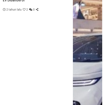
EV Dibanderol
2 tahun lalu
2
0