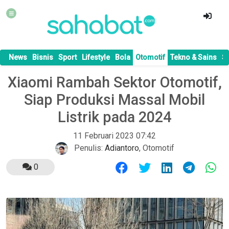
News
Bisnis
Sport
Lifestyle
Bola
Otomotif
Tekno & Sains
S
Xiaomi Rambah Sektor Otomotif,
Siap Produksi Massal Mobil
Listrik pada 2024
11 Februari 2023 07:42
Penulis:
Adiantoro
,
Otomotif
0