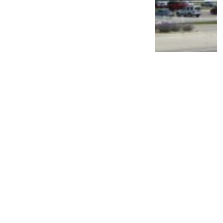
PT TAM Gelar Recall, Pemilik Mobil Ini
Diimbau Segera Lakukan Pemeriksaan di
Bengkel Resmi
2 tahun lalu
1
0