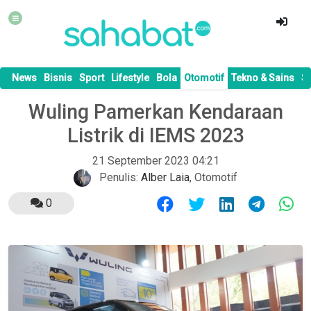
News
Bisnis
Sport
Lifestyle
Bola
Otomotif
Tekno & Sains
S
Wuling Pamerkan Kendaraan
Listrik di IEMS 2023
21 September 2023 04:21
Penulis:
Alber Laia
,
Otomotif
0