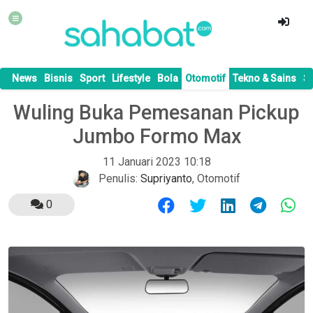
News
Bisnis
Sport
Lifestyle
Bola
Otomotif
Tekno & Sains
S
Wuling Buka Pemesanan Pickup
Jumbo Formo Max
11 Januari 2023 10:18
Penulis:
Supriyanto
,
Otomotif
0