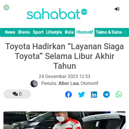
News
Bisnis
Sport
Lifestyle
Bola
Otomotif
Tekno & Sains
S
Toyota Hadirkan “Layanan Siaga
Toyota” Selama Libur Akhir
Tahun
24 Desember 2023 12:53
Penulis:
Alber Laia
,
Otomotif
0