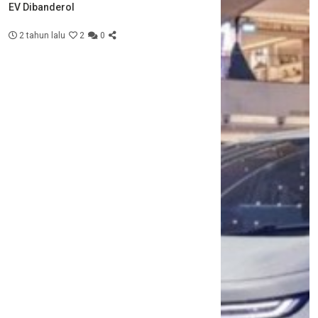
EV Dibanderol
2 tahun lalu
2
0