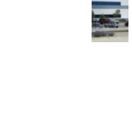
PT TAM Gelar Recall, Pemilik Mobil Ini
Diimbau Segera Lakukan Pemeriksaan di