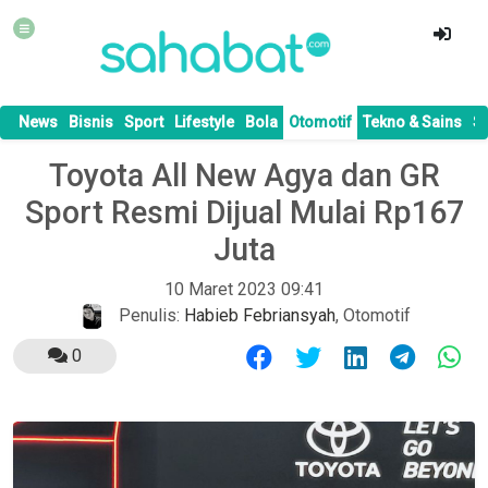
News
Bisnis
Sport
Lifestyle
Bola
Otomotif
Tekno & Sains
S
Toyota All New Agya dan GR
Sport Resmi Dijual Mulai Rp167
Juta
10 Maret 2023 09:41
Penulis:
Habieb Febriansyah
,
Otomotif
0