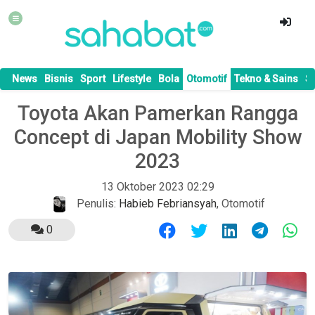
News
Bisnis
Sport
Lifestyle
Bola
Otomotif
Tekno & Sains
S
Toyota Akan Pamerkan Rangga
Concept di Japan Mobility Show
2023
13 Oktober 2023 02:29
Penulis:
Habieb Febriansyah
,
Otomotif
0