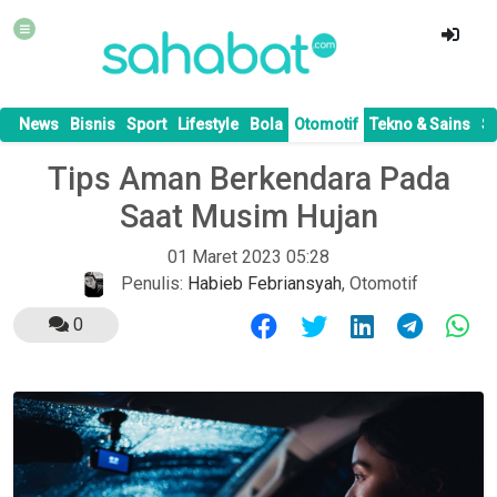
News
Bisnis
Sport
Lifestyle
Bola
Otomotif
Tekno & Sains
S
Tips Aman Berkendara Pada
Saat Musim Hujan
01 Maret 2023 05:28
Penulis:
Habieb Febriansyah
,
Otomotif
0