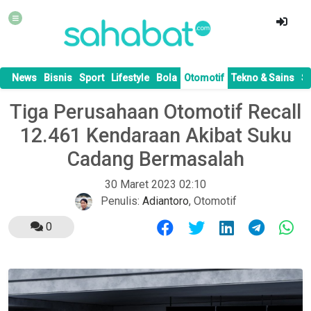
News
Bisnis
Sport
Lifestyle
Bola
Otomotif
Tekno & Sains
S
Tiga Perusahaan Otomotif Recall
12.461 Kendaraan Akibat Suku
Cadang Bermasalah
30 Maret 2023 02:10
Penulis:
Adiantoro
,
Otomotif
0