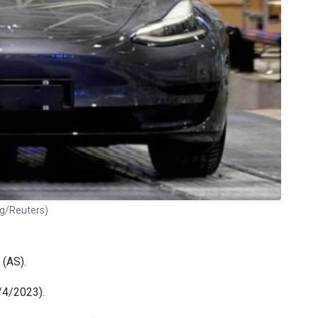
ng/Reuters)
 (AS).
8/4/2023).