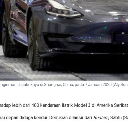
engiriman di pabriknya di Shanghai, China, pada 7 Januari 2020.(Aly So
hadap lebih dari 400 kendaraan listrik Model 3 di Amerika Serikat
i depan diduga kendur. Demikian dilansir dari
Reuters
, Sabtu (