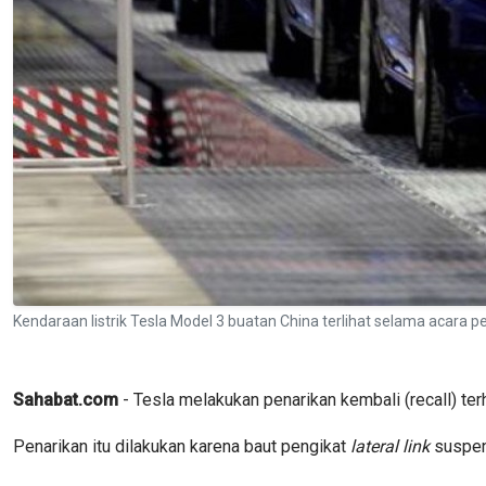
Kendaraan listrik Tesla Model 3 buatan China terlihat selama acara p
Sahabat.com
- Tesla melakukan penarikan kembali (recall) ter
Penarikan itu dilakukan karena baut pengikat
lateral link
suspens