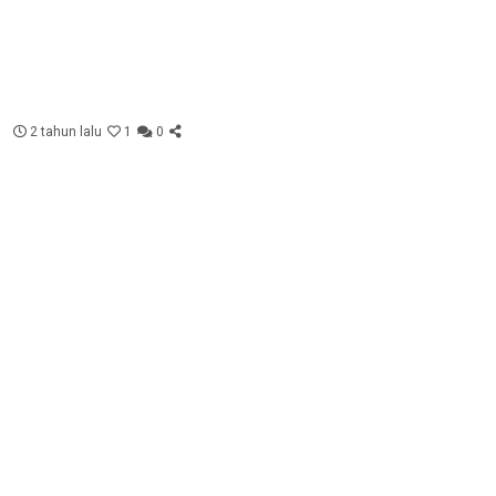
2 tahun lalu
1
0