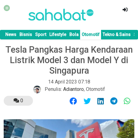
News
Bisnis
Sport
Lifestyle
Bola
Otomotif
Tekno & Sains
S
Tesla Pangkas Harga Kendaraan
Listrik Model 3 dan Model Y di
Singapura
14 April 2023 07:18
Penulis:
Adiantoro
,
Otomotif
0