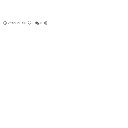
2 tahun lalu
1
0