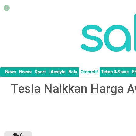
News
Bisnis
Sport
Lifestyle
Bola
Otomotif
Tekno & Sains
S
Tesla Naikkan Harga A
0