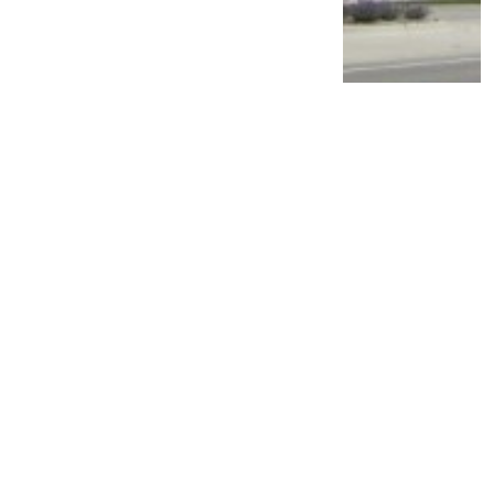
PT TAM Gelar Recall, Pemilik Mobil Ini
Diimbau Segera Lakukan Pemeriksaan di
Bengkel Resmi
2 tahun lalu
1
0