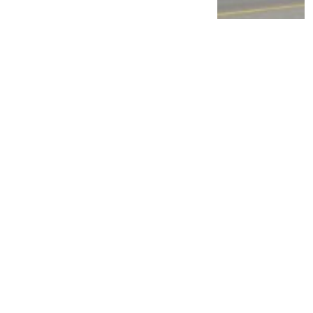
PT TAM Gelar Recall, Pemilik Mobil Ini
Diimbau Segera Lakukan Pemeriksaan di
Bengkel Resmi
2 tahun lalu
1
0