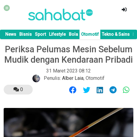
News
Bisnis
Sport
Lifestyle
Bola
Otomotif
Tekno & Sains
S
Periksa Pelumas Mesin Sebelum
Mudik dengan Kendaraan Pribadi
31 Maret 2023 08:12
Penulis:
Alber Laia
,
Otomotif
0