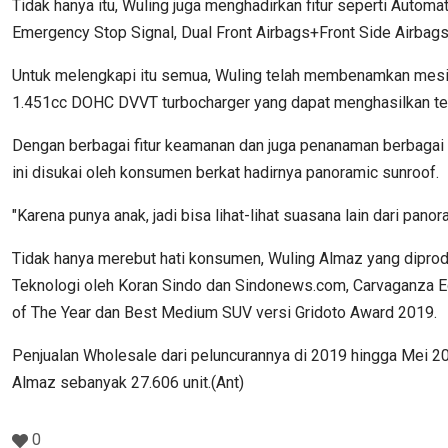
Tidak hanya itu, Wuling juga menghadirkan fitur seperti Automati
Emergency Stop Signal, Dual Front Airbags+Front Side Airbags, 
Untuk melengkapi itu semua, Wuling telah membenamkan mesin 
1.451cc DOHC DVVT turbocharger yang dapat menghasilkan te
Dengan berbagai fitur keamanan dan juga penanaman berbagai 
ini disukai oleh konsumen berkat hadirnya panoramic sunroof.
"Karena punya anak, jadi bisa lihat-lihat suasana lain dari p
Tidak hanya merebut hati konsumen, Wuling Almaz yang diprodu
Teknologi oleh Koran Sindo dan Sindonews.com, Carvaganza Ed
of The Year dan Best Medium SUV versi Gridoto Award 2019.
Penjualan Wholesale dari peluncurannya di 2019 hingga Mei 20
Almaz sebanyak 27.606 unit.(Ant)
0