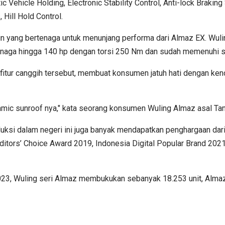
c Vehicle Holding, Electronic Stability Control, Anti-lock Braking
Hill Hold Control.
yang bertenaga untuk menunjang performa dari Almaz EX. Wulin
naga hingga 140 hp dengan torsi 250 Nm dan sudah memenuhi st
fitur canggih tersebut, membuat konsumen jatuh hati dengan ken
anoramic sunroof nya," kata seorang konsumen Wuling Almaz asal 
ksi dalam negeri ini juga banyak mendapatkan penghargaan dari 
itors’ Choice Award 2019, Indonesia Digital Popular Brand 20
23, Wuling seri Almaz membukukan sebanyak 18.253 unit, Almaz R