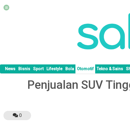
News
Bisnis
Sport
Lifestyle
Bola
Otomotif
Tekno & Sains
S
Penjualan SUV Ting
0