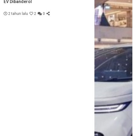
EV Dibanderol
2 tahun lalu
2
0