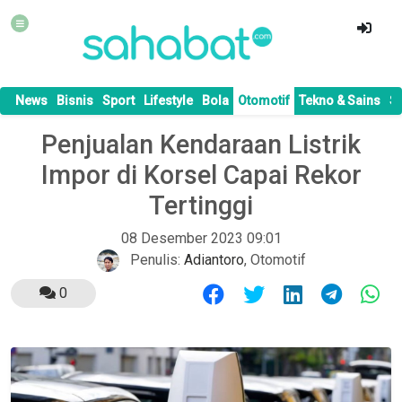
News
Bisnis
Sport
Lifestyle
Bola
Otomotif
Tekno & Sains
S
Penjualan Kendaraan Listrik
Impor di Korsel Capai Rekor
Tertinggi
08 Desember 2023 09:01
Penulis:
Adiantoro
,
Otomotif
0