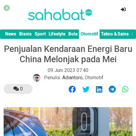
News
Bisnis
Sport
Lifestyle
Bola
Otomotif
Tekno & Sains
S
Penjualan Kendaraan Energi Baru
China Melonjak pada Mei
09 Juni 2023 07:40
Penulis:
Adiantoro
,
Otomotif
0