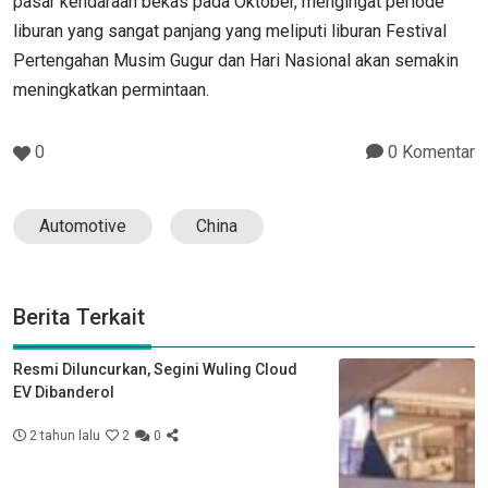
pasar kendaraan bekas pada Oktober, mengingat periode
liburan yang sangat panjang yang meliputi liburan Festival
Pertengahan Musim Gugur dan Hari Nasional akan semakin
meningkatkan permintaan.
0
0 Komentar
Automotive
China
Berita Terkait
Resmi Diluncurkan, Segini Wuling Cloud
EV Dibanderol
2 tahun lalu
2
0