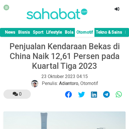
News
Bisnis
Sport
Lifestyle
Bola
Otomotif
Tekno & Sains
S
Penjualan Kendaraan Bekas di
China Naik 12,61 Persen pada
Kuartal Tiga 2023
23 Oktober 2023 04:15
Penulis:
Adiantoro
,
Otomotif
0