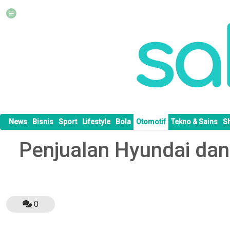
News
Bisnis
Sport
Lifestyle
Bola
Otomotif
Tekno & Sains
S
Penjualan Hyundai dan 
0