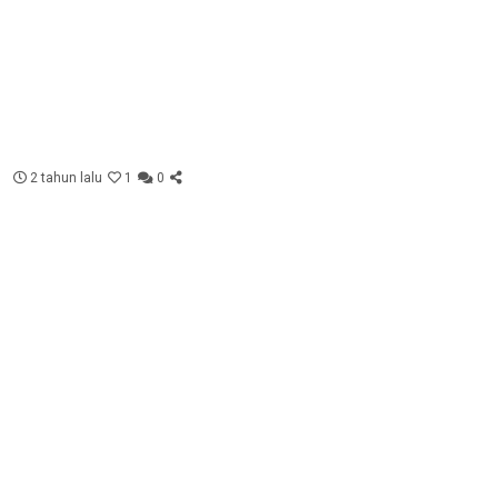
2 tahun lalu
1
0