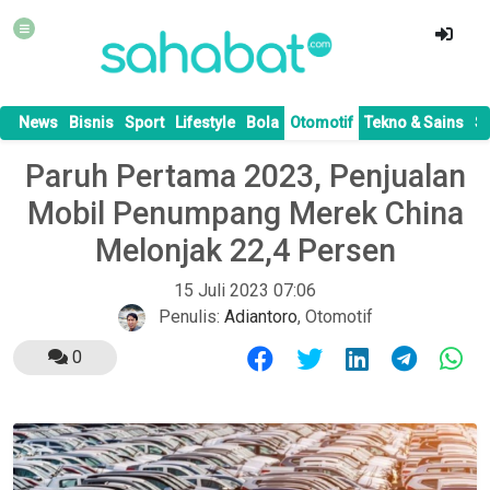
News
Bisnis
Sport
Lifestyle
Bola
Otomotif
Tekno & Sains
S
Paruh Pertama 2023, Penjualan
Mobil Penumpang Merek China
Melonjak 22,4 Persen
15 Juli 2023 07:06
Penulis:
Adiantoro
,
Otomotif
0