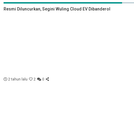
Resmi Diluncurkan, Segini Wuling Cloud EV Dibanderol
2 tahun lalu
2
0