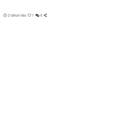
2 tahun lalu
1
0