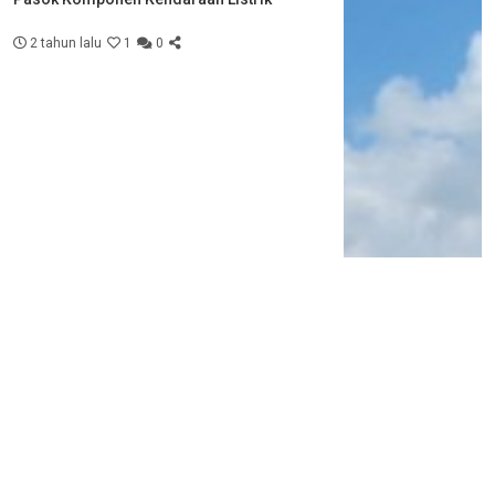
2 tahun lalu
1
0