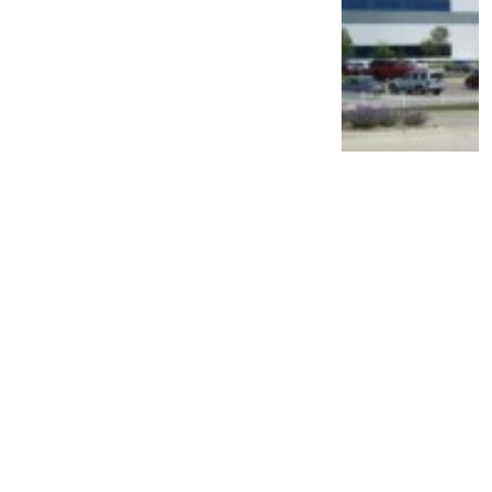
PT TAM Gelar Recall, Pemilik Mobil Ini
Diimbau Segera Lakukan Pemeriksaan di