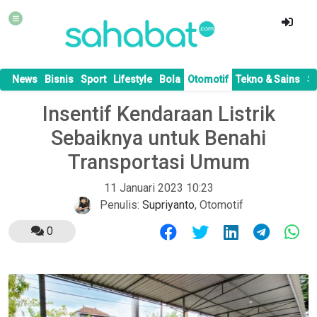
News
Bisnis
Sport
Lifestyle
Bola
Otomotif
Tekno & Sains
S
Insentif Kendaraan Listrik
Sebaiknya untuk Benahi
Transportasi Umum
11 Januari 2023 10:23
Penulis:
Supriyanto
,
Otomotif
0