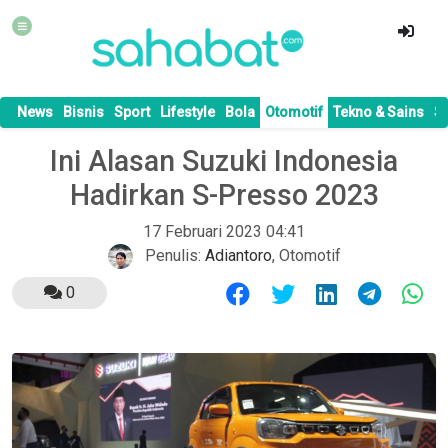
News
Bisnis
Sport
Lifestyle
Bola
Otomotif
Tekno & Sains
S
Ini Alasan Suzuki Indonesia
Hadirkan S-Presso 2023
17 Februari 2023 04:41
Penulis:
Adiantoro
,
Otomotif
0