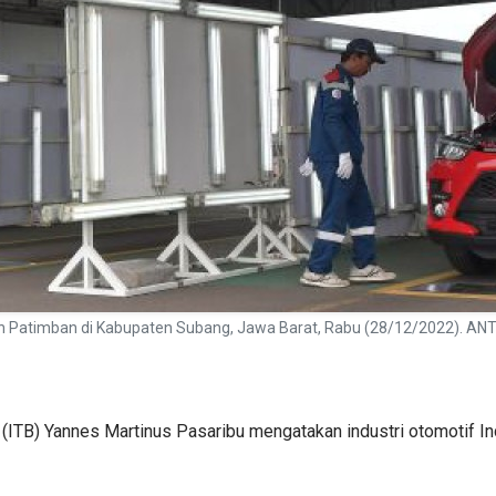
han Patimban di Kabupaten Subang, Jawa Barat, Rabu (28/12/2022). 
g (ITB) Yannes Martinus Pasaribu mengatakan industri otomotif I