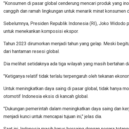
"Konsumen di pasar global cenderung mencari produk yang inov
canggih dan ramah lingkungan untuk menarik minat konsumen di 
Sebelumnya, Presiden Republik Indonesia (RI), Joko Widodo p
untuk menekankan komposisi ekspor.
Tahun 2023 dirumorkan menjadi tahun yang gelap. Meski begitu
dari hantaman resesi global.
Dia melihat setidaknya ada tiga wilayah yang masih bertahan da
"Ketiganya relatif tidak terlalu terpengaruh oleh tekanan ekon
Untuk meningkatkan daya saing di pasar global, tidak hanya mo
otomotif Indonesia eksis di kancah global.
"Dukungan pemerintah dalam meningkatkan daya saing dan kerja
menjadi kunci untuk mencapai tujuan ini," jelas dia.
Saat ini, Indonesia masih harus bersaing dengan negara tetangg