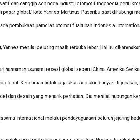
atif dan canggih sehingga industri otomotif Indonesia perlu kr
pasar global," kata Yannes Martinus Pasaribu saat dihubungi me
ada pembukaan pameran otomotif tahunan Indonesia International
, Yannes menilai peluang masih terbuka lebar. Hal itu dikarenak
ri hantaman tsunami resesi global seperti China, Amerika Serikat
omi global. Kendaraan listrik juga akan semakin banyak digunakan,
del dan desain yang menarik perhatian. Dia menilai, hubungan ke
sama internasional melalui pendayagunaan seluruh jejaring kedut
a untuk dapat perhatian negara-negara luar. Negara itu, dikatakan