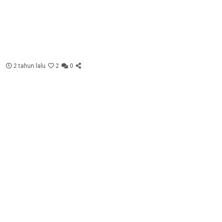
2 tahun lalu
2
0