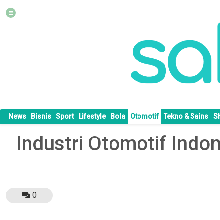
News
Bisnis
Sport
Lifestyle
Bola
Otomotif
Tekno & Sains
S
Industri Otomotif Indo
0