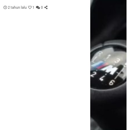
2 tahun lalu
1
0