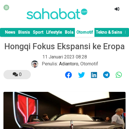
News
Bisnis
Sport
Lifestyle
Bola
Otomotif
Tekno & Sains
S
Hongqi Fokus Ekspansi ke Eropa
11 Januari 2023 08:28
Penulis:
Adiantoro
,
Otomotif
0