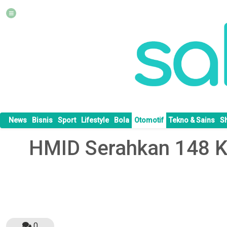
News
Bisnis
Sport
Lifestyle
Bola
Otomotif
Tekno & Sains
S
HMID Serahkan 148 Ke
0