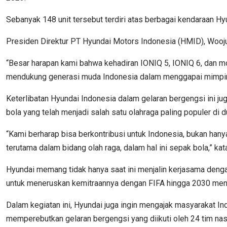
Sebanyak 148 unit tersebut terdiri atas berbagai kendaraan Hyu
Presiden Direktur PT Hyundai Motors Indonesia (HMID), Wooj
“Besar harapan kami bahwa kehadiran IONIQ 5, IONIQ 6, dan 
mendukung generasi muda Indonesia dalam menggapai mimpinya 
Keterlibatan Hyundai Indonesia dalam gelaran bergengsi ini
bola yang telah menjadi salah satu olahraga paling populer di d
“Kami berharap bisa berkontribusi untuk Indonesia, bukan ha
terutama dalam bidang olah raga, dalam hal ini sepak bola,” ka
Hyundai memang tidak hanya saat ini menjalin kerjasama deng
untuk meneruskan kemitraannya dengan FIFA hingga 2030 men
Dalam kegiatan ini, Hyundai juga ingin mengajak masyarakat 
memperebutkan gelaran bergengsi yang diikuti oleh 24 tim nasi