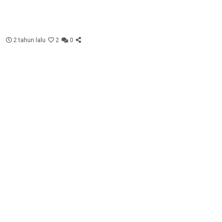
2 tahun lalu
2
0