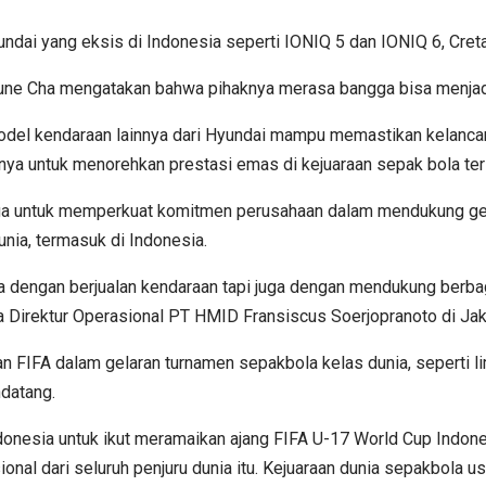
ndai yang eksis di Indonesia seperti IONIQ 5 dan IONIQ 6, Creta,
une Cha mengatakan bahwa pihaknya merasa bangga bisa menjadi
model kendaraan lainnya dari Hyundai mampu memastikan kelanca
untuk menorehkan prestasi emas di kejuaraan sepak bola terse
 juga untuk memperkuat komitmen perusahaan dalam mendukung g
unia, termasuk di Indonesia.
nya dengan berjualan kendaraan tapi juga dengan mendukung berb
ta Direktur Operasional PT HMID Fransiscus Soerjopranoto di Jak
an FIFA dalam gelaran turnamen sepakbola kelas dunia, seperti 
datang.
Indonesia untuk ikut meramaikan ajang FIFA U-17 World Cup Ind
onal dari seluruh penjuru dunia itu. Kejuaraan dunia sepakbola 