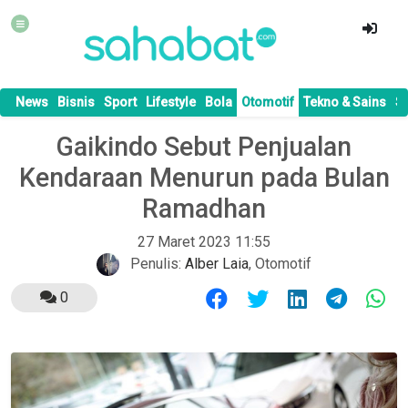
News
Bisnis
Sport
Lifestyle
Bola
Otomotif
Tekno & Sains
S
Gaikindo Sebut Penjualan
Kendaraan Menurun pada Bulan
Ramadhan
27 Maret 2023 11:55
Penulis:
Alber Laia
,
Otomotif
0