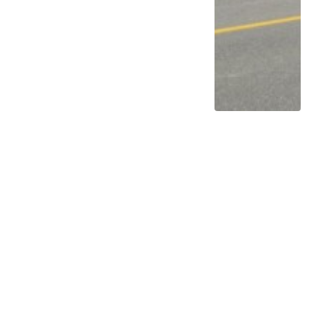
PT TAM Gelar Recall, Pemilik Mobil Ini
Diimbau Segera Lakukan Pemeriksaan di
Bengkel Resmi
2 tahun lalu
1
0