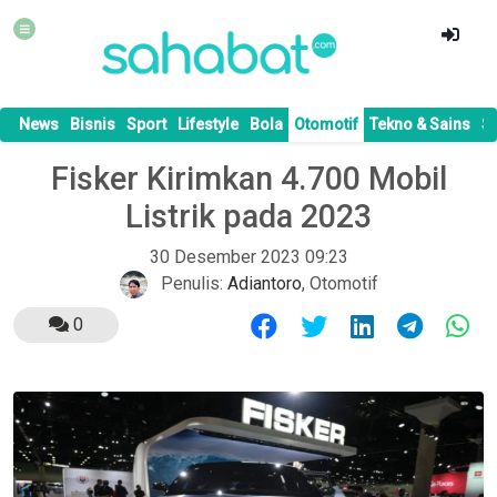
News
Bisnis
Sport
Lifestyle
Bola
Otomotif
Tekno & Sains
S
Fisker Kirimkan 4.700 Mobil
Listrik pada 2023
30 Desember 2023 09:23
Penulis:
Adiantoro
,
Otomotif
0