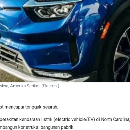
ina, Amerika Serikat. (Electrek)
ast mencapai tonggak sejarah.
itan kendaraan listrik (electric vehicle/EV) di North Carolina, 
mbangun konstruksi bangunan pabrik.