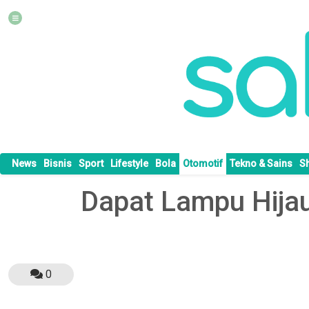
News
Bisnis
Sport
Lifestyle
Bola
Otomotif
Tekno & Sains
S
Dapat Lampu Hijau
0