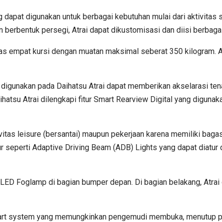
 dapat digunakan untuk berbagai kebutuhan mulai dari aktivitas s
n berbentuk persegi, Atrai dapat dikustomisasi dan diisi berbag
s empat kursi dengan muatan maksimal seberat 350 kilogram. 
 digunakan pada Daihatsu Atrai dapat memberikan akselarasi te
hatsu Atrai dilengkapi fitur Smart Rearview Digital yang digunak
ivitas leisure (bersantai) maupun pekerjaan karena memiliki b
itur seperti Adaptive Driving Beam (ADB) Lights yang dapat dia
ta LED Foglamp di bagian bumper depan. Di bagian belakang, At
on start system yang memungkinkan pengemudi membuka, menutup p