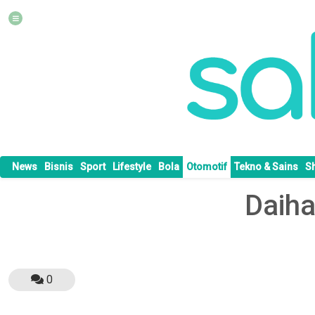
News
Bisnis
Sport
Lifestyle
Bola
Otomotif
Tekno & Sains
S
Daiha
0