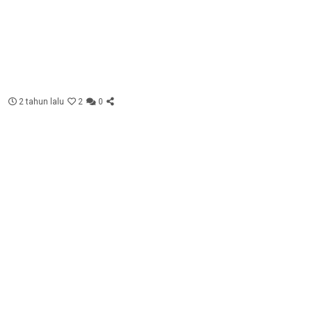
2 tahun lalu
2
0