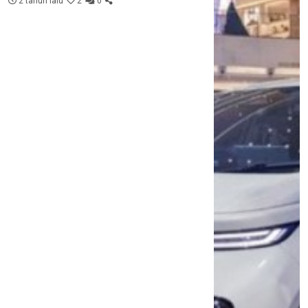
2 tahun lalu
2
0