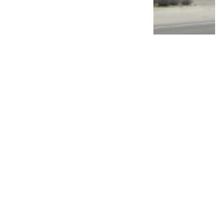
PT TAM Gelar Recall, Pemilik Mobil Ini
Diimbau Segera Lakukan Pemeriksaan di
Bengkel Resmi
2 tahun lalu
1
0