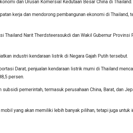
 Ekonomi dan Urusan Komersial Kedutaan Besar China di Thailand.
mpatan kerja dan mendorong pembangunan ekonomi di Thailand, t
si Thailand Narit Therdsteerasukdi dan Wakil Gubernur Provins
kan industri kendaraan listrik di Negara Gajah Putih tersebut.
rtasi Darat, penjualan kendaraan listrik murni di Thailand menc
88,5 persen.
h subsidi pemerintah, termasuk perusahaan China, Barat, dan Je
obil yang akan memiliki lebih banyak pilihan, tetapi juga untuk 