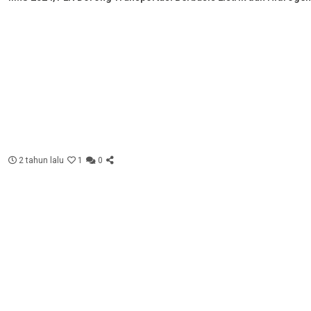
2 tahun lalu
1
0