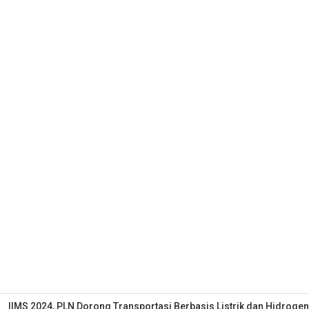
IIMS 2024, PLN Dorong Transportasi Berbasis Listrik dan Hidrogen