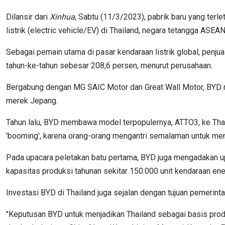
Dilansir dari
Xinhua
, Sabtu (11/3/2023), pabrik baru yang terl
listrik (electric vehicle/EV) di Thailand, negara tetangga ASEA
Sebagai pemain utama di pasar kendaraan listrik global, penju
tahun-ke-tahun sebesar 208,6 persen, menurut perusahaan.
Bergabung dengan MG SAIC Motor dan Great Wall Motor, BYD me
merek Jepang.
Tahun lalu, BYD membawa model terpopulernya, ATTO3, ke Thai
'booming', karena orang-orang mengantri semalaman untuk membe
Pada upacara peletakan batu pertama, BYD juga mengadakan u
kapasitas produksi tahunan sekitar 150.000 unit kendaraan ener
Investasi BYD di Thailand juga sejalan dengan tujuan pemerint
"Keputusan BYD untuk menjadikan Thailand sebagai basis prod