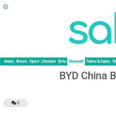
News
Bisnis
Sport
Lifestyle
Bola
Otomotif
Tekno & Sains
S
BYD China Ba
0