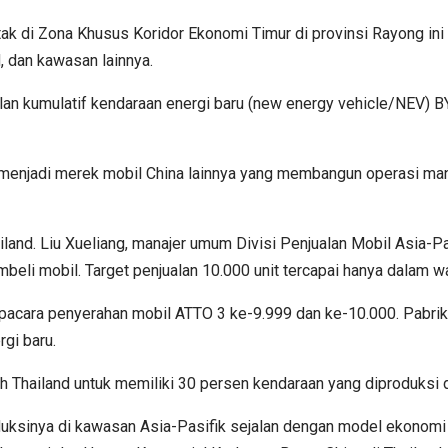
etak di Zona Khusus Koridor Ekonomi Timur di provinsi Rayong in
N, dan kawasan lainnya.
alan kumulatif kendaraan energi baru (new energy vehicle/NEV) B
njadi merek mobil China lainnya yang membangun operasi manufa
land. Liu Xueliang, manajer umum Divisi Penjualan Mobil Asia-
li mobil. Target penjualan 10.000 unit tercapai hanya dalam wa
pacara penyerahan mobil ATTO 3 ke-9.999 dan ke-10.000. Pabrik
gi baru.
ah Thailand untuk memiliki 30 persen kendaraan yang diproduksi d
uksinya di kawasan Asia-Pasifik sejalan dengan model ekonomi 