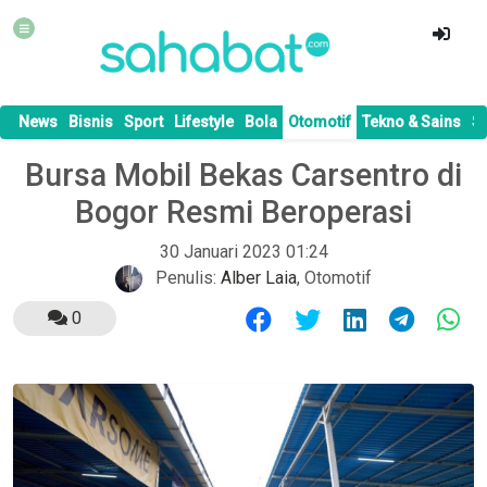
News
Bisnis
Sport
Lifestyle
Bola
Otomotif
Tekno & Sains
S
Bursa Mobil Bekas Carsentro di
Bogor Resmi Beroperasi
30 Januari 2023 01:24
Penulis:
Alber Laia
,
Otomotif
0