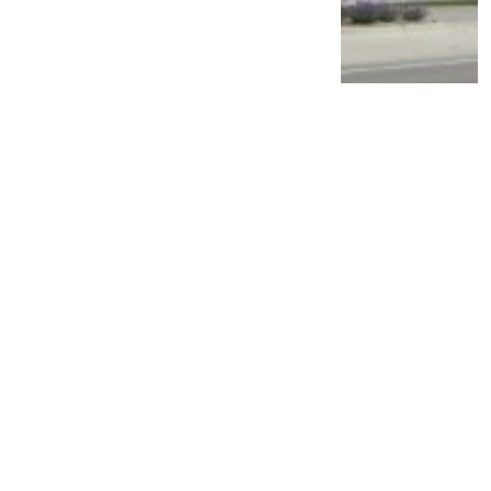
PT TAM Gelar Recall, Pemilik Mobil Ini
Diimbau Segera Lakukan Pemeriksaan di
Bengkel Resmi
2 tahun lalu
1
0