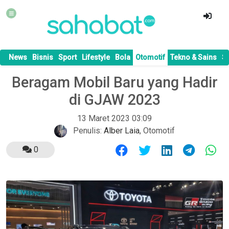
News
Bisnis
Sport
Lifestyle
Bola
Otomotif
Tekno & Sains
S
Beragam Mobil Baru yang Hadir
di GJAW 2023
13 Maret 2023 03:09
Penulis:
Alber Laia
,
Otomotif
0