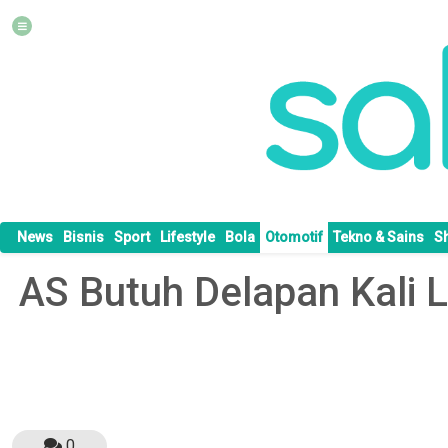
News
Bisnis
Sport
Lifestyle
Bola
Otomotif
Tekno & Sains
S
AS Butuh Delapan Kali 
0