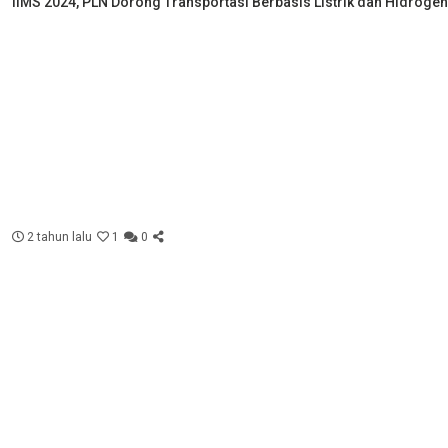
IIMS 2024, PLN Dorong Transportasi Berbasis Listrik dan Hidrogen
2 tahun lalu
1
0