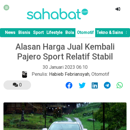
News
Bisnis
Sport
Lifestyle
Bola
Otomotif
Tekno & Sains
S
Alasan Harga Jual Kembali
Pajero Sport Relatif Stabil
30 Januari 2023 06:10
Penulis:
Habieb Febriansyah
,
Otomotif
0