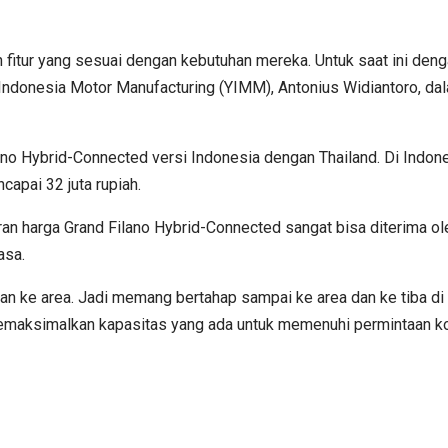
h fitur yang sesuai dengan kebutuhan mereka. Untuk saat ini d
ndonesia Motor Manufacturing (YIMM), Antonius Widiantoro, dala
o Hybrid-Connected versi Indonesia dengan Thailand. Di Indones
capai 32 juta rupiah.
 kisaran harga Grand Filano Hybrid-Connected sangat bisa diteri
asa.
n ke area. Jadi memang bertahap sampai ke area dan ke tiba di t
emaksimalkan kapasitas yang ada untuk memenuhi permintaan ko