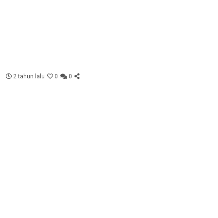
2 tahun lalu
0
0