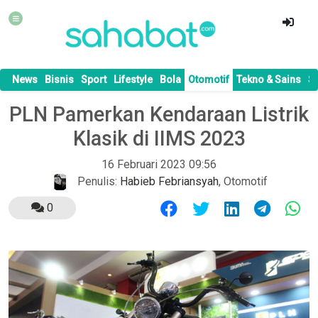
News
Bisnis
Sport
Lifestyle
Bola
Otomotif
Tekno & Sains
S
PLN Pamerkan Kendaraan Listrik
Klasik di IIMS 2023
16 Februari 2023 09:56
Penulis:
Habieb Febriansyah
,
Otomotif
0