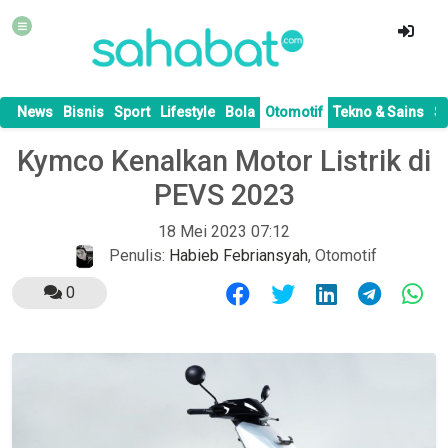
News
Bisnis
Sport
Lifestyle
Bola
Otomotif
Tekno & Sains
S
Kymco Kenalkan Motor Listrik di
PEVS 2023
18 Mei 2023 07:12
Penulis:
Habieb Febriansyah
,
Otomotif
0