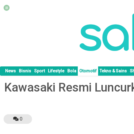
News
Bisnis
Sport
Lifestyle
Bola
Otomotif
Tekno & Sains
S
Kawasaki Resmi Luncurk
0