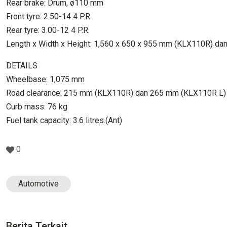
Rear brake: Drum, ø110 mm
Front tyre: 2.50-14 4 P.R.
Rear tyre: 3.00-12 4 P.R.
Length x Width x Height: 1,560 x 650 x 955 mm (KLX110R) da
DETAILS
Wheelbase: 1,075 mm
Road clearance: 215 mm (KLX110R) dan 265 mm (KLX110R L)
Curb mass: 76 kg
Fuel tank capacity: 3.6 litres.(Ant)
0
Automotive
Berita Terkait