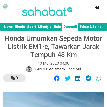
News
Bisnis
Sport
Lifestyle
Bola
Otomotif
Tekno & Sains
S
Honda Umumkan Sepeda Motor
Listrik EM1-e, Tawarkan Jarak
Tempuh 48 Km
13 Mei 2023 04:00
Penulis:
Adiantoro
,
Otomotif
0