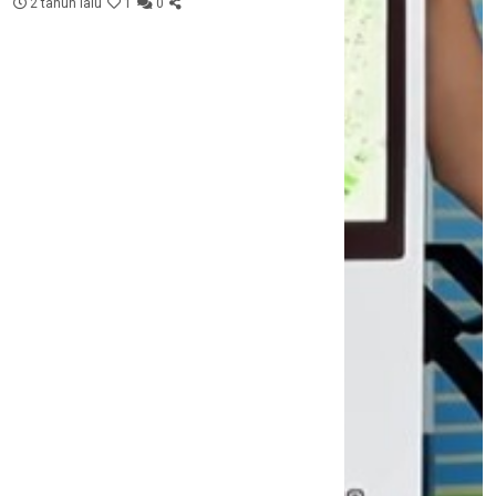
2 tahun lalu
1
0