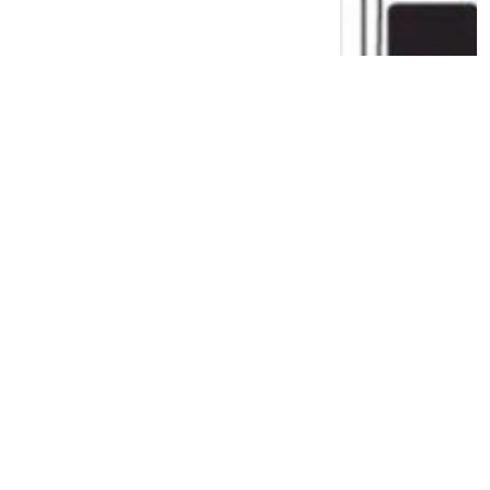
Cerita Aldo Drudi Terima Tawaran Desain
Livery Terbaru untuk Tim VR 46
2 tahun lalu
0
0