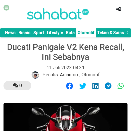
News
Bisnis
Sport
Lifestyle
Bola
Otomotif
Tekno & Sains
S
Ducati Panigale V2 Kena Recall,
Ini Sebabnya
11 Juli 2023 04:31
Penulis:
Adiantoro
,
Otomotif
0